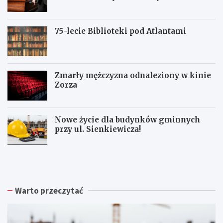
75-lecie Biblioteki pod Atlantami
Zmarły mężczyzna odnaleziony w kinie
Zorza
Nowe życie dla budynków gminnych
przy ul. Sienkiewicza!
Z
W
W
b
a
a
i
ł
ł
ó
b
b
r
r
r
Warto przeczytać
k
z
z
a
y
y
p
s
c
o
k
h