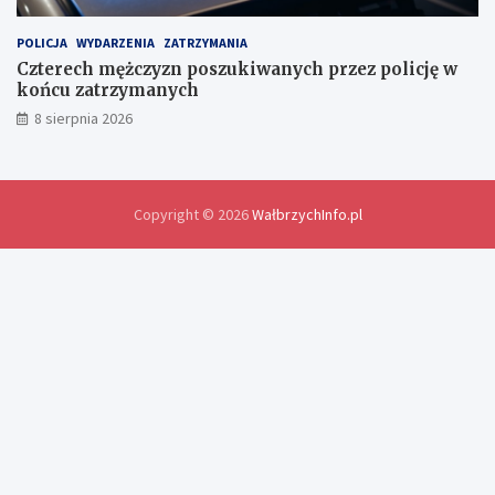
y
d
POLICJA
WYDARZENIA
ZATRZYMANIA
o
Czterech mężczyzn poszukiwanych przez policję w
ś
końcu zatrzymanych
w
8 sierpnia 2026
i
a
d
c
z
Copyright © 2026
WałbrzychInfo.pl
e
ń
i
r
o
z
w
i
ą
z
a
n
i