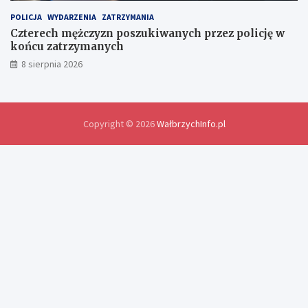
y
d
POLICJA
WYDARZENIA
ZATRZYMANIA
o
Czterech mężczyzn poszukiwanych przez policję w
ś
końcu zatrzymanych
w
8 sierpnia 2026
i
a
d
c
z
Copyright © 2026
WałbrzychInfo.pl
e
ń
i
r
o
z
w
i
ą
z
a
n
i
a