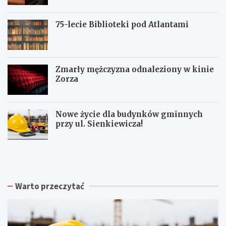
75-lecie Biblioteki pod Atlantami
Zmarły mężczyzna odnaleziony w kinie
Zorza
Nowe życie dla budynków gminnych
przy ul. Sienkiewicza!
Z
W
W
b
a
a
i
ł
ł
ó
b
b
r
r
r
Warto przeczytać
k
z
z
a
y
y
p
s
c
o
k
h
d
a
: