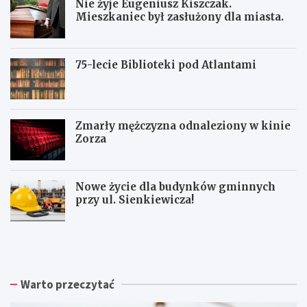
Nie żyje Eugeniusz Kiszczak.
Mieszkaniec był zasłużony dla miasta.
75-lecie Biblioteki pod Atlantami
Zmarły mężczyzna odnaleziony w kinie
Zorza
Nowe życie dla budynków gminnych
przy ul. Sienkiewicza!
Z
W
W
b
a
a
i
ł
ł
ó
b
b
r
r
r
Warto przeczytać
k
z
z
a
y
y