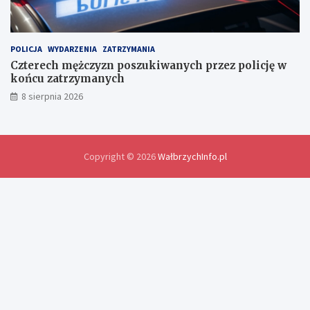
a
n
y
d
POLICJA
WYDARZENIA
ZATRZYMANIA
o
Czterech mężczyzn poszukiwanych przez policję w
ś
końcu zatrzymanych
w
8 sierpnia 2026
i
a
d
c
z
Copyright © 2026
WałbrzychInfo.pl
e
ń
i
r
o
z
w
i
ą
z
a
n