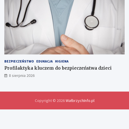
d
l
a
w
y
m
i
a
n
y
d
o
BEZPIECZEŃSTWO
EDUKACJA
HIGIENA
ś
Profilaktyka kluczem do bezpieczeństwa dzieci
w
8 sierpnia 2026
i
a
d
c
z
Copyright © 2026
WałbrzychInfo.pl
e
ń
i
r
o