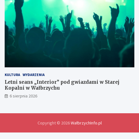
e
d
l
a
w
y
m
i
a
n
y
d
o
KULTURA
WYDARZENIA
ś
Letni seans „Interior” pod gwiazdami w Starej
w
Kopalni w Wałbrzychu
i
6 sierpnia 2026
a
d
c
z
e
Copyright © 2026
WałbrzychInfo.pl
ń
i
r