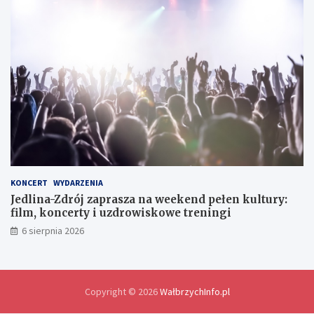
h
i
e
d
l
a
w
y
m
i
a
n
y
d
o
KONCERT
WYDARZENIA
ś
Jedlina-Zdrój zaprasza na weekend pełen kultury:
w
film, koncerty i uzdrowiskowe treningi
i
6 sierpnia 2026
a
d
c
z
e
Copyright © 2026
WałbrzychInfo.pl
ń
i