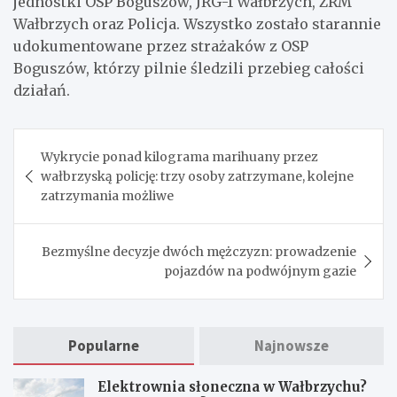
jednostki OSP Boguszów, JRG-1 Wałbrzych, ZRM
Wałbrzych oraz Policja. Wszystko zostało starannie
udokumentowane przez strażaków z OSP
Boguszów, którzy pilnie śledzili przebieg całości
działań.
Nawigacja
Wykrycie ponad kilograma marihuany przez
wpisu
wałbrzyską policję: trzy osoby zatrzymane, kolejne
zatrzymania możliwe
Bezmyślne decyzje dwóch mężczyzn: prowadzenie
pojazdów na podwójnym gazie
Popularne
Najnowsze
Elektrownia słoneczna w Wałbrzychu?