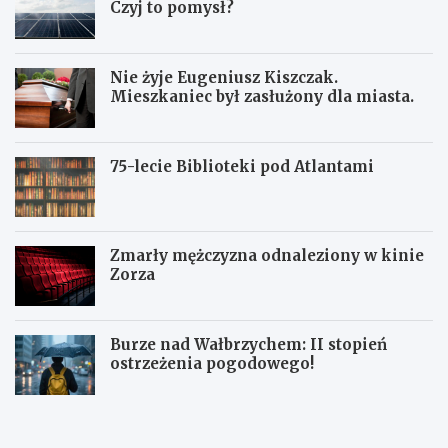
Czyj to pomysł?
Nie żyje Eugeniusz Kiszczak.
Mieszkaniec był zasłużony dla miasta.
75-lecie Biblioteki pod Atlantami
Zmarły mężczyzna odnaleziony w kinie
Zorza
Burze nad Wałbrzychem: II stopień
ostrzeżenia pogodowego!
Z
W
W
b
a
a
i
ł
ł