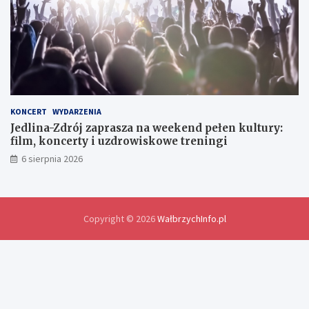
w
y
m
i
a
n
y
d
o
KONCERT
WYDARZENIA
ś
Jedlina-Zdrój zaprasza na weekend pełen kultury:
w
film, koncerty i uzdrowiskowe treningi
i
6 sierpnia 2026
a
d
c
z
e
Copyright © 2026
WałbrzychInfo.pl
ń
i
r
o
z
w
i