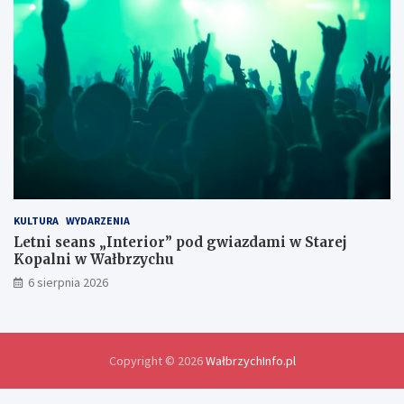
e
d
l
a
w
y
m
i
a
n
y
d
o
KULTURA
WYDARZENIA
ś
Letni seans „Interior” pod gwiazdami w Starej
w
Kopalni w Wałbrzychu
i
6 sierpnia 2026
a
d
c
z
e
Copyright © 2026
WałbrzychInfo.pl
ń
i