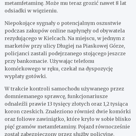
metamfetaminę. Może mu teraz grozić nawet 8 lat
odsiadki w więzieniu.
Niepokojące sygnały o potencjalnym oszustwie
podczas zakupów online napłynęły od obywatela
rezydującego w Kielcach. Na miejscu, w jednym z
marketów przy ulicy Długiej na Piaskowej Górze,
policjanci zastali podejrzanego stojącego jeszcze
przy bankomacie. Używając telefonu
komórkowego w ręku, czekał na dyspozycję
wypłaty gotówki.
W trakcie kontroli samochodu używanego przez
domniemanego sprawcę, funkcjonariusze
odnaleźli prawie 13 tysięcy złotych oraz 1,2 tysiąca
koron czeskich. Znaleziono również dwie komórki
oraz foliowe zawiniątko, które kryło w sobie blisko
pięć gramów metamfetaminy. Pojazd równocześnie
został zabezpieczony przez służby policyjne.