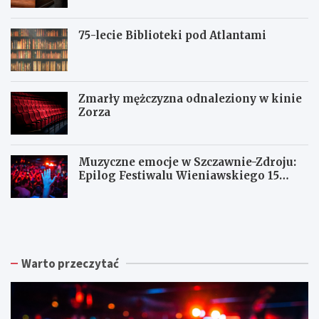
75-lecie Biblioteki pod Atlantami
Zmarły mężczyzna odnaleziony w kinie
Zorza
Muzyczne emocje w Szczawnie-Zdroju:
Epilog Festiwalu Wieniawskiego 15
sierpnia
Z
W
W
b
a
a
i
ł
ł
ó
b
b
r
r
r
Warto przeczytać
k
z
z
a
y
y
p
s
c
o
k
h
d
a
: