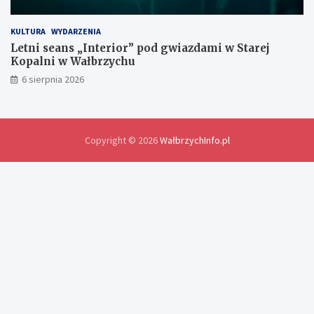
y
d
o
KULTURA
WYDARZENIA
ś
Letni seans „Interior” pod gwiazdami w Starej
w
Kopalni w Wałbrzychu
i
6 sierpnia 2026
a
d
c
z
e
Copyright © 2026
WałbrzychInfo.pl
ń
i
r
o
z
w
i
ą
z
a
n
i
a