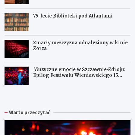
75-lecie Biblioteki pod Atlantami
Zmarły mężczyzna odnaleziony w kinie
Zorza
Muzyczne emocje w Szczawnie-Zdroju:
Epilog Festiwalu Wieniawskiego 15
sierpnia
Z
W
W
b
a
a
i
ł
ł
ó
b
b
r
r
r
Warto przeczytać
k
z
z
a
y
y
p
s
c
o
k
h