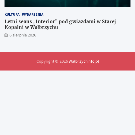
y
d
o
KULTURA
WYDARZENIA
ś
Letni seans „Interior” pod gwiazdami w Starej
w
Kopalni w Wałbrzychu
i
6 sierpnia 2026
a
d
c
z
e
Copyright © 2026
WałbrzychInfo.pl
ń
i
r
o
z
w
i
ą
z
a
n
i
a