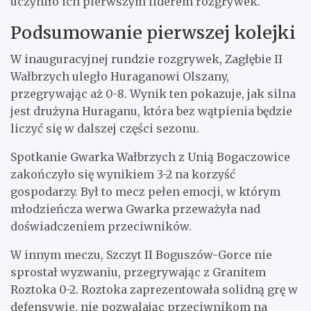
uczyniło ich pierwszym liderem rozgrywek.
Podsumowanie pierwszej kolejki
W inauguracyjnej rundzie rozgrywek, Zagłębie II
Wałbrzych uległo Huraganowi Olszany,
przegrywając aż 0-8. Wynik ten pokazuje, jak silna
jest drużyna Huraganu, która bez wątpienia będzie
liczyć się w dalszej części sezonu.
Spotkanie Gwarka Wałbrzych z Unią Bogaczowice
zakończyło się wynikiem 3-2 na korzyść
gospodarzy. Był to mecz pełen emocji, w którym
młodzieńcza werwa Gwarka przeważyła nad
doświadczeniem przeciwników.
W innym meczu, Szczyt II Boguszów-Gorce nie
sprostał wyzwaniu, przegrywając z Granitem
Roztoka 0-2. Roztoka zaprezentowała solidną grę w
defensywie, nie pozwalając przeciwnikom na