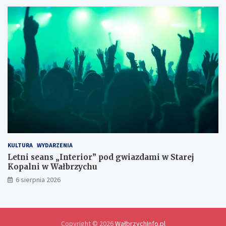
c
n
o
h
i
e
d
l
a
w
y
m
i
a
n
y
d
o
KULTURA
WYDARZENIA
ś
Letni seans „Interior” pod gwiazdami w Starej
w
Kopalni w Wałbrzychu
i
6 sierpnia 2026
a
d
c
z
e
Copyright © 2026
WałbrzychInfo.pl