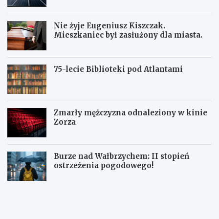
Nie żyje Eugeniusz Kiszczak.
Mieszkaniec był zasłużony dla miasta.
75-lecie Biblioteki pod Atlantami
Zmarły mężczyzna odnaleziony w kinie
Zorza
Burze nad Wałbrzychem: II stopień
ostrzeżenia pogodowego!
Z
W
W
b
a
a
i
ł
ł
ó
b
b
r
r
r