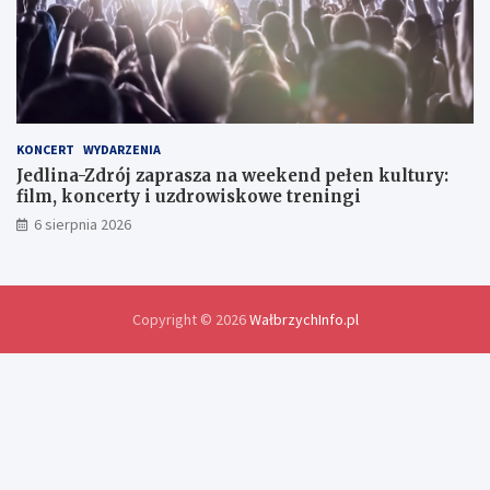
y
m
i
a
n
y
d
o
KONCERT
WYDARZENIA
ś
Jedlina-Zdrój zaprasza na weekend pełen kultury:
w
film, koncerty i uzdrowiskowe treningi
i
6 sierpnia 2026
a
d
c
z
e
Copyright © 2026
WałbrzychInfo.pl
ń
i
r
o
z
w
i
ą