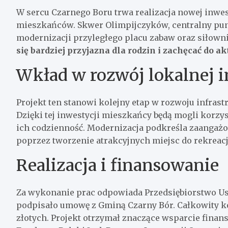
W sercu Czarnego Boru trwa realizacja nowej inwest
mieszkańców. Skwer Olimpijczyków, centralny punk
modernizacji przyległego placu zabaw oraz siłown
się bardziej przyjazna dla rodzin i zachęcać do
Wkład w rozwój lokalnej i
Projekt ten stanowi kolejny etap w rozwoju infras
Dzięki tej inwestycji mieszkańcy będą mogli korz
ich codzienność. Modernizacja podkreśla zaangażo
poprzez tworzenie atrakcyjnych miejsc do rekreacj
Realizacja i finansowanie
Za wykonanie prac odpowiada Przedsiębiorstwo U
podpisało umowę z Gminą Czarny Bór. Całkowity ko
złotych. Projekt otrzymał znaczące wsparcie fina