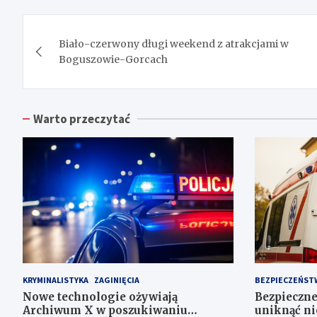
Nawigacja
Biało-czerwony długi weekend z atrakcjami w
wpisu
Boguszowie-Gorcach
Warto przeczytać
KRYMINALISTYKA
ZAGINIĘCIA
BEZPIECZEŃST
Nowe technologie ożywiają
Bezpieczne
Archiwum X w poszukiwaniu
uniknąć ni