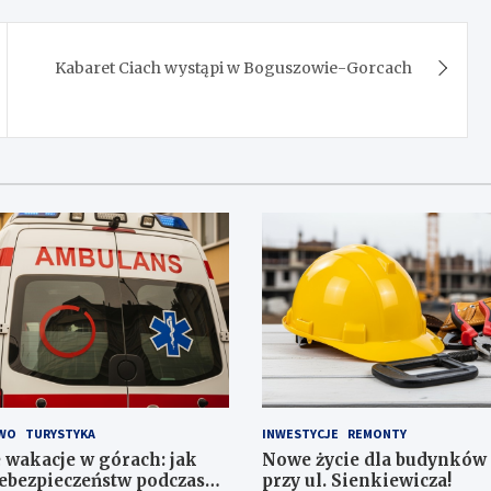
Kabaret Ciach wystąpi w Boguszowie-Gorcach
WO
TURYSTYKA
INWESTYCJE
REMONTY
 wakacje w górach: jak
Nowe życie dla budynkó
ebezpieczeństw podczas
przy ul. Sienkiewicza!