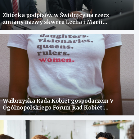
Zbiórka podpisów w Świdnicy na rzecz
zmiany nazwy skweru Lecha i Marii
Kaczyńskich
Wałbrzyska Rada Kobiet gospodarzem V
Ogólnopolskiego Forum Rad Kobiet:
spotkanie dla wymiany doświadczeń i
rozwiązania problemów