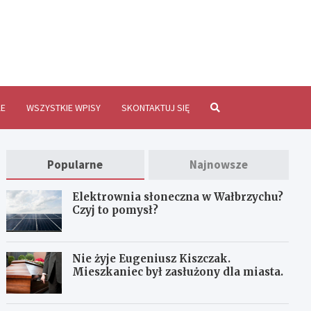
brzychInfo.pl
E
WSZYSTKIE WPISY
SKONTAKTUJ SIĘ
Popularne
Najnowsze
Elektrownia słoneczna w Wałbrzychu?
Czyj to pomysł?
Nie żyje Eugeniusz Kiszczak.
Mieszkaniec był zasłużony dla miasta.