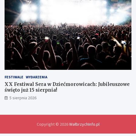
h
i
e
d
l
a
w
y
m
i
a
n
y
d
o
FESTIWALE
WYDARZENIA
ś
XX Festiwal Sera w Dziećmorowicach: Jubileuszowe
w
święto już 15 sierpnia!
i
5 sierpnia 2026
a
d
c
z
e
Copyright © 2026
WałbrzychInfo.pl
ń
i