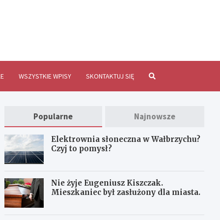
brzychInfo.pl
E
WSZYSTKIE WPISY
SKONTAKTUJ SIĘ
Popularne
Najnowsze
Elektrownia słoneczna w Wałbrzychu?
Czyj to pomysł?
Nie żyje Eugeniusz Kiszczak.
Mieszkaniec był zasłużony dla miasta.