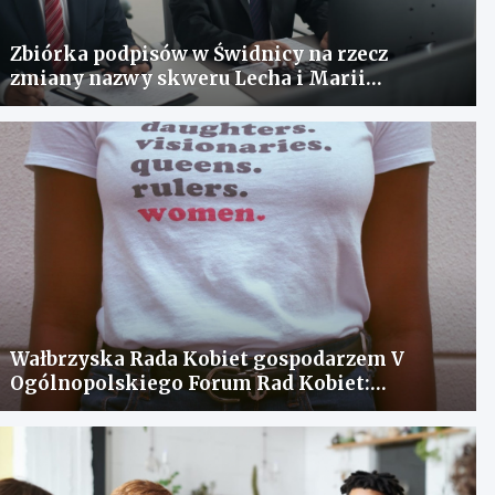
Zbiórka podpisów w Świdnicy na rzecz
zmiany nazwy skweru Lecha i Marii
Kaczyńskich
Wałbrzyska Rada Kobiet gospodarzem V
Ogólnopolskiego Forum Rad Kobiet:
spotkanie dla wymiany doświadczeń i
rozwiązania problemów