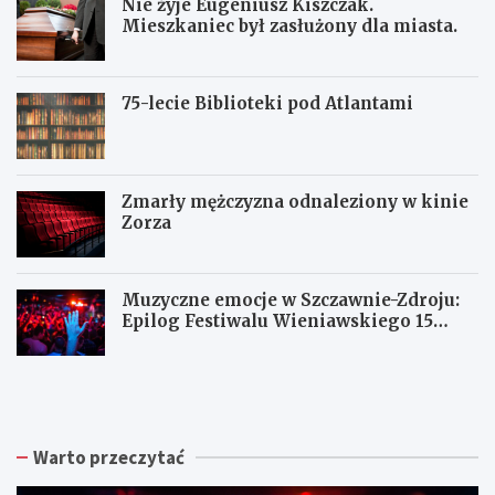
Nie żyje Eugeniusz Kiszczak.
Mieszkaniec był zasłużony dla miasta.
75-lecie Biblioteki pod Atlantami
Zmarły mężczyzna odnaleziony w kinie
Zorza
Muzyczne emocje w Szczawnie-Zdroju:
Epilog Festiwalu Wieniawskiego 15
sierpnia
Z
W
W
b
a
a
i
ł
ł
ó
b
b
r
r
r
Warto przeczytać
k
z
z
a
y
y