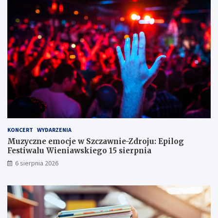
p
s
c
o
k
h
d
a
:
p
R
N
i
a
o
s
d
w
ó
a
e
w
K
K
w
o
u
Ś
b
l
w
i
t
i
e
u
d
t
r
n
g
a
KONCERT
WYDARZENIA
i
o
l
c
s
n
Muzyczne emocje w Szczawnie-Zdroju: Epilog
y
p
e
Festiwalu Wieniawskiego 15 sierpnia
n
o
i
6 sierpnia 2026
a
d
T
r
a
u
z
r
r
e
z
y
c
e
s
z
m
t