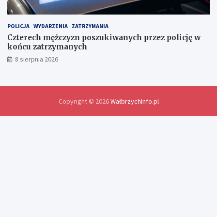
n
y
d
POLICJA
WYDARZENIA
ZATRZYMANIA
o
Czterech mężczyzn poszukiwanych przez policję w
ś
końcu zatrzymanych
w
8 sierpnia 2026
i
a
d
c
z
Copyright © 2026
WałbrzychInfo.pl
e
ń
i
r
o
z
w
i
ą
z
a
n