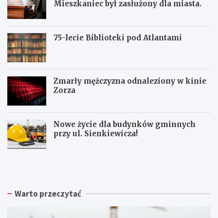
Mieszkaniec był zasłużony dla miasta.
75-lecie Biblioteki pod Atlantami
Zmarły mężczyzna odnaleziony w kinie
Zorza
Nowe życie dla budynków gminnych
przy ul. Sienkiewicza!
Z
W
W
b
a
a
i
ł
ł
ó
b
b
r
r
r
Warto przeczytać
k
z
z
a
y
y
p
s
c