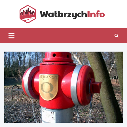
Skip
to
content
Wałb