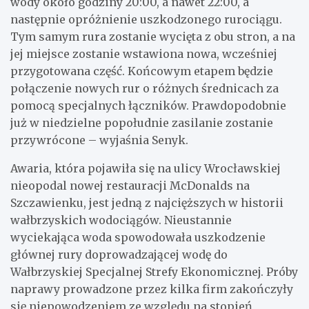
wody około godziny 20:00, a nawet 22:00, a
następnie opróżnienie uszkodzonego rurociągu.
Tym samym rura zostanie wycięta z obu stron, a na
jej miejsce zostanie wstawiona nowa, wcześniej
przygotowana część. Końcowym etapem będzie
połączenie nowych rur o różnych średnicach za
pomocą specjalnych łączników. Prawdopodobnie
już w niedzielne popołudnie zasilanie zostanie
przywrócone – wyjaśnia Senyk.
Awaria, która pojawiła się na ulicy Wrocławskiej
nieopodal nowej restauracji McDonalds na
Szczawienku, jest jedną z najcięższych w historii
wałbrzyskich wodociągów. Nieustannie
wyciekająca woda spowodowała uszkodzenie
głównej rury doprowadzającej wodę do
Wałbrzyskiej Specjalnej Strefy Ekonomicznej. Próby
naprawy prowadzone przez kilka firm zakończyły
się niepowodzeniem ze względu na stopień