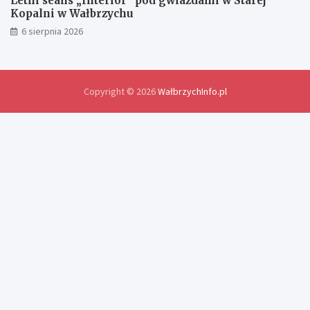
Letni seans „Interior” pod gwiazdami w Starej
w
Kopalni w Wałbrzychu
i
6 sierpnia 2026
a
d
c
z
e
Copyright © 2026
WałbrzychInfo.pl
ń
i
r
o
z
w
i
ą
z
a
n
i
a
p
r
o