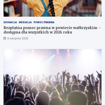
n
o
e
a
p
n
z
o
t
w
l
r
y
s
u
EDUKACJA
MEDIACJA
POMOC PRAWNA
s
k
m
Bezpłatna pomoc prawna w powiecie wałbrzyskim –
k
i
M
dostępna dla wszystkich w 2026 roku
w
e
i
6 sierpnia 2026
e
g
a
r
o
s
u
F
t
L
o
a
e
r
P
c
u
r
h
m
z
a
R
y
i
a
u
M
d
l
a
K
i
r
o
c
i
b
y
i
i
S
K
e
ł