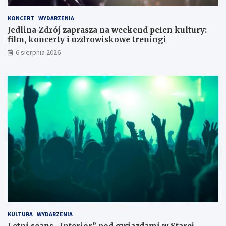
a
t
o
c
:
w
KONCERT
WYDARZENIA
z
s
a
Jedlina-Zdrój zaprasza na weekend pełen kultury:
y
p
c
film, koncerty i uzdrowiskowe treningi
ń
o
k
s
t
i
6 sierpnia 2026
k
k
e
i
a
g
c
n
o
h
i
e
d
l
a
w
y
m
i
a
n
y
d
o
KULTURA
WYDARZENIA
ś