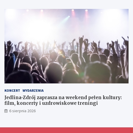
i
a
g
c
n
o
h
i
e
d
l
a
w
y
m
i
a
n
y
d
o
KONCERT
WYDARZENIA
ś
Jedlina-Zdrój zaprasza na weekend pełen kultury:
w
film, koncerty i uzdrowiskowe treningi
i
6 sierpnia 2026
a
d
c
z