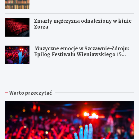
Zmarły mężczyzna odnaleziony w kinie
Zorza
Muzyczne emocje w Szczawnie-Zdroju:
Epilog Festiwalu Wieniawskiego 15
sierpnia
Z
W
W
b
a
a
i
ł
ł
ó
b
b
r
r
r
Warto przeczytać
k
z
z
a
y
y
p
s
c
o
k
h
d
a
:
p
R
N
i
a
o
s
d
w