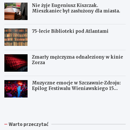
Nie żyje Eugeniusz Kiszczak.
Mieszkaniec był zasłużony dla miasta.
75-lecie Biblioteki pod Atlantami
Zmarły mężczyzna odnaleziony w kinie
Zorza
Muzyczne emocje w Szczawnie-Zdroju:
Epilog Festiwalu Wieniawskiego 15
sierpnia
Z
W
W
b
a
a
i
ł
ł
ó
b
b
r
r
r
Warto przeczytać
k
z
z
a
y
y