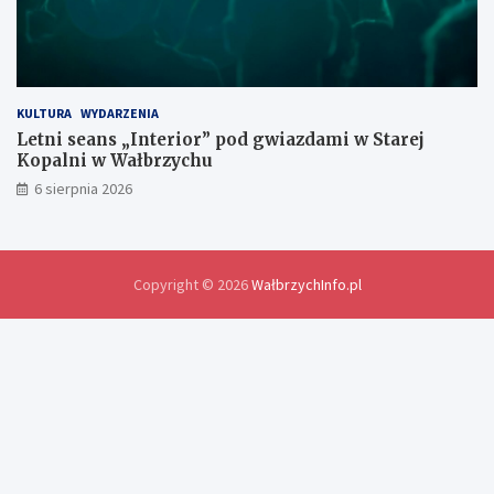
i
a
n
y
d
o
KULTURA
WYDARZENIA
ś
Letni seans „Interior” pod gwiazdami w Starej
w
Kopalni w Wałbrzychu
i
6 sierpnia 2026
a
d
c
z
e
Copyright © 2026
WałbrzychInfo.pl
ń
i
r
o
z
w
i
ą
z
a