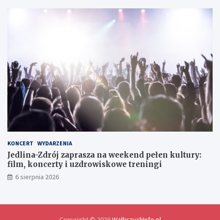
i
a
g
c
n
o
h
i
e
d
l
a
w
y
m
i
a
n
y
d
o
KONCERT
WYDARZENIA
ś
Jedlina-Zdrój zaprasza na weekend pełen kultury:
w
film, koncerty i uzdrowiskowe treningi
i
6 sierpnia 2026
a
d
c
z
e
Copyright © 2026
WałbrzychInfo.pl