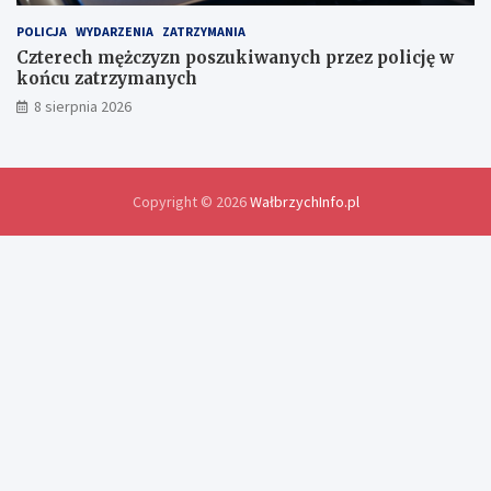
y
d
POLICJA
WYDARZENIA
ZATRZYMANIA
o
Czterech mężczyzn poszukiwanych przez policję w
ś
końcu zatrzymanych
w
8 sierpnia 2026
i
a
d
c
z
Copyright © 2026
WałbrzychInfo.pl
e
ń
i
r
o
z
w
i
ą
z
a
n
i
a