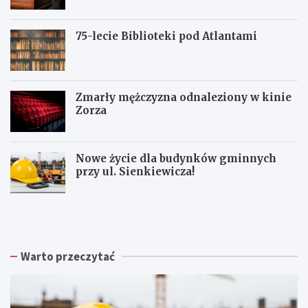
75-lecie Biblioteki pod Atlantami
Zmarły mężczyzna odnaleziony w kinie
Zorza
Nowe życie dla budynków gminnych
przy ul. Sienkiewicza!
Z
W
W
b
a
a
i
ł
ł
ó
b
b
r
r
r
Warto przeczytać
k
z
z
a
y
y
p
s
c
o
k
h