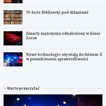
75-lecie Biblioteki pod Atlantami
Zmarły mężczyzna odnaleziony w kinie
Zorza
Nowe technologie ożywiają Archiwum X
w poszukiwaniu sprawiedliwości
Z
W
W
b
a
a
i
ł
ł
ó
b
b
r
r
r
Warto przeczytać
k
z
z
a
y
y
p
s
c
o
k
h