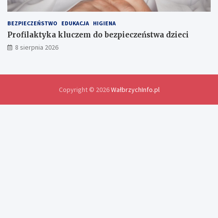
y
d
o
BEZPIECZEŃSTWO
EDUKACJA
HIGIENA
ś
Profilaktyka kluczem do bezpieczeństwa dzieci
w
8 sierpnia 2026
i
a
d
c
z
Copyright © 2026
WałbrzychInfo.pl
e
ń
i
r
o
z
w
i
ą
z
a
n
i
a