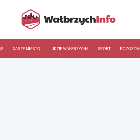
Wał
JE
NASZE MIASTO
LUDZIE WAŁBRZYCHA
SPORT
POZOSTAŁ