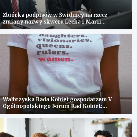
Zbiórka podpisów w Świdnicy na rzecz
zmiany nazwy skweru Lecha i Marii
Kaczyńskich
Wałbrzyska Rada Kobiet gospodarzem V
Ogólnopolskiego Forum Rad Kobiet:
spotkanie dla wymiany doświadczeń i
rozwiązania problemów