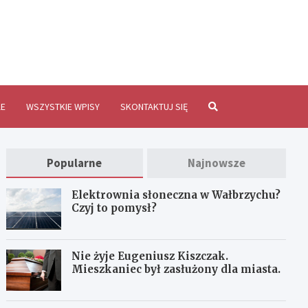
brzychInfo.pl
E
WSZYSTKIE WPISY
SKONTAKTUJ SIĘ
Popularne
Najnowsze
Elektrownia słoneczna w Wałbrzychu?
Czyj to pomysł?
Nie żyje Eugeniusz Kiszczak.
Mieszkaniec był zasłużony dla miasta.