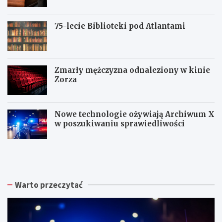
75-lecie Biblioteki pod Atlantami
Zmarły mężczyzna odnaleziony w kinie
Zorza
Nowe technologie ożywiają Archiwum X
w poszukiwaniu sprawiedliwości
Z
W
W
b
a
a
i
ł
ł
ó
b
b
r
r
r
Warto przeczytać
k
z
z
a
y
y
p
s
c
o
k
h