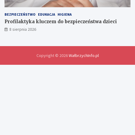
y
d
o
BEZPIECZEŃSTWO
EDUKACJA
HIGIENA
ś
Profilaktyka kluczem do bezpieczeństwa dzieci
w
8 sierpnia 2026
i
a
d
c
z
Copyright © 2026
WałbrzychInfo.pl
e
ń
i
r
o
z
w
i
ą
z
a
n
i
a