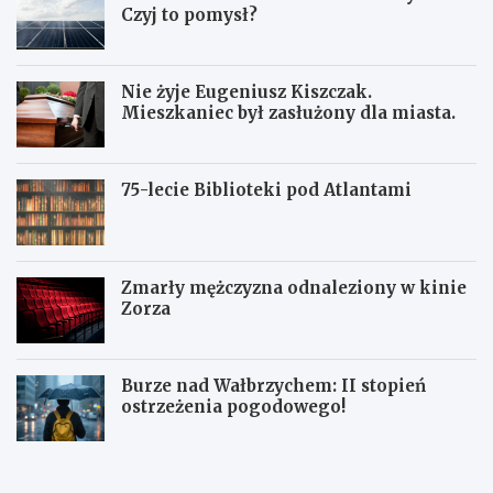
Czyj to pomysł?
Nie żyje Eugeniusz Kiszczak.
Mieszkaniec był zasłużony dla miasta.
75-lecie Biblioteki pod Atlantami
Zmarły mężczyzna odnaleziony w kinie
Zorza
Burze nad Wałbrzychem: II stopień
ostrzeżenia pogodowego!
Z
W
W
b
a
a
i
ł
ł