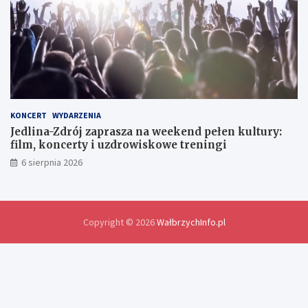
w
y
m
i
a
n
y
d
o
KONCERT
WYDARZENIA
ś
Jedlina-Zdrój zaprasza na weekend pełen kultury:
w
film, koncerty i uzdrowiskowe treningi
i
6 sierpnia 2026
a
d
c
z
e
Copyright © 2026
WałbrzychInfo.pl
ń
i
r
o
z
w