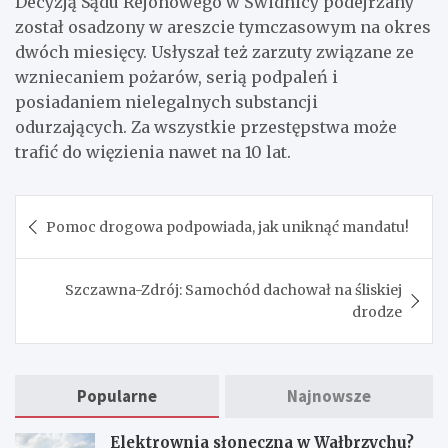
Decyzją Sądu Rejonowego w Świdnicy podejrzany
został osadzony w areszcie tymczasowym na okres
dwóch miesięcy. Usłyszał też zarzuty związane ze
wzniecaniem pożarów, serią podpaleń i
posiadaniem nielegalnych substancji
odurzających. Za wszystkie przestępstwa może
trafić do więzienia nawet na 10 lat.
Nawigacja
Pomoc drogowa podpowiada, jak uniknąć mandatu!
wpisu
Szczawna-Zdrój: Samochód dachował na śliskiej
drodze
Popularne
Najnowsze
Elektrownia słoneczna w Wałbrzychu?