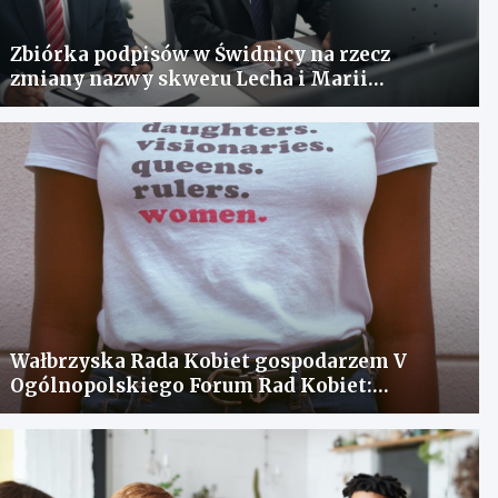
Zbiórka podpisów w Świdnicy na rzecz
zmiany nazwy skweru Lecha i Marii
Kaczyńskich
Wałbrzyska Rada Kobiet gospodarzem V
Ogólnopolskiego Forum Rad Kobiet:
spotkanie dla wymiany doświadczeń i
rozwiązania problemów