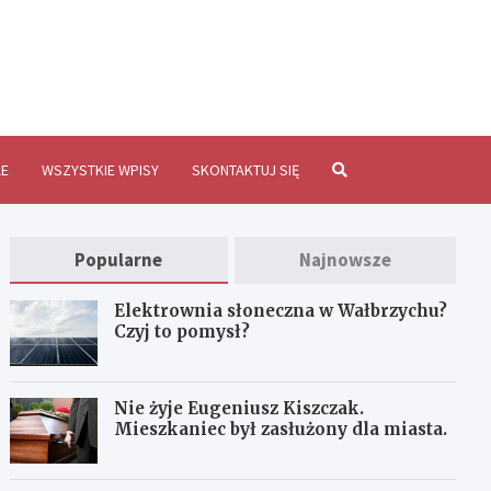
brzychInfo.pl
E
WSZYSTKIE WPISY
SKONTAKTUJ SIĘ
Popularne
Najnowsze
Elektrownia słoneczna w Wałbrzychu?
Czyj to pomysł?
Nie żyje Eugeniusz Kiszczak.
Mieszkaniec był zasłużony dla miasta.