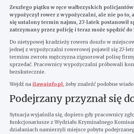
Zeszłego piątku w ręce wałbrzyskich policjantów 
wypożyczył rower z wypożyczalni, ale nie po to, 
się ustalony termin najmu, 27-latek postanowił s
zatrzymany przez policję i teraz może spędzić do 
Do nietypowej kradzieży roweru doszło w miejscow
jednej z wypożyczalni rowerowej pojawił się 27-let
terminu zwrotu mężczyzna zignorował polisę firmy
sprzedać. Pracownicy wypożyczalni próbowali kon
bezskutecznie.
Wejdź na
ilawainfo.pl
, żeby znaleźć podobne wiad
Podejrzany przyznał się 
Sytuacja wyjaśniła się, dopiero gdy pracownicy zgł
funkcjonariusze z Wydziału Kryminalnego Komisaria
działaniach namierzyli miejsce pobytu podejrzanego