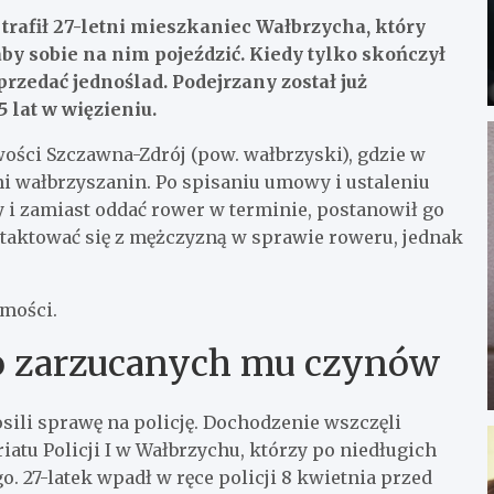
trafił 27-letni mieszkaniec Wałbrzycha, który
aby sobie na nim pojeździć. Kiedy tylko skończył
przedać jednoślad. Podejrzany został już
5 lat w więzieniu.
ości Szczawna-Zdrój (pow. wałbrzyski), gdzie w
ni wałbrzyszanin. Po spisaniu umowy i ustaleniu
 i zamiast oddać rower w terminie, postanowił go
taktować się z mężczyzną w sprawie roweru, jednak
omości.
do zarzucanych mu czynów
osili sprawę na policję. Dochodzenie wszczęli
tu Policji I w Wałbrzychu, którzy po niedługich
. 27-latek wpadł w ręce policji 8 kwietnia przed