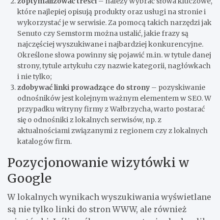
zoptymalizować treści
– należy wybrać słowa kluczowe,
które najlepiej opisują produkty oraz usługi na stronie i
wykorzystać je w serwisie. Za pomocą takich narzędzi jak
Senuto czy Semstorm można ustalić, jakie frazy są
najczęściej wyszukiwane i najbardziej konkurencyjne.
Określone słowa powinny się pojawić m.in. w tytule danej
strony, tytule artykułu czy nazwie kategorii, nagłówkach
i nie tylko;
zdobywać linki prowadzące do strony
– pozyskiwanie
odnośników jest kolejnym ważnym elementem w SEO. W
przypadku witryny firmy z Wałbrzycha, warto postarać
się o odnośniki z lokalnych serwisów, np. z
aktualnościami związanymi z regionem czy z lokalnych
katalogów firm.
Pozycjonowanie wizytówki w
Google
W lokalnych wynikach wyszukiwania wyświetlane
są nie tylko linki do stron WWW, ale również