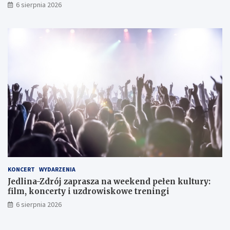
s
t
i
6 sierpnia 2026
k
k
e
i
a
g
c
n
o
h
i
e
d
l
a
w
y
m
i
a
n
y
d
o
KONCERT
WYDARZENIA
ś
Jedlina-Zdrój zaprasza na weekend pełen kultury:
w
film, koncerty i uzdrowiskowe treningi
i
6 sierpnia 2026
a
d
c