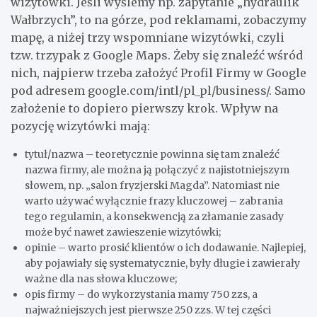
wizytówki. Jeśli wyślemy np. zapytanie „hydraulik
Wałbrzych”, to na górze, pod reklamami, zobaczymy
mapę, a niżej trzy wspomniane wizytówki, czyli
tzw. trzypak z Google Maps. Żeby się znaleźć wśród
nich, najpierw trzeba założyć Profil Firmy w Google
pod adresem google.com/intl/pl_pl/business/. Samo
założenie to dopiero pierwszy krok. Wpływ na
pozycję wizytówki mają:
tytuł/nazwa – teoretycznie powinna się tam znaleźć
nazwa firmy, ale można ją połączyć z najistotniejszym
słowem, np. „salon fryzjerski Magda”. Natomiast nie
warto używać wyłącznie frazy kluczowej – zabrania
tego regulamin, a konsekwencją za złamanie zasady
może być nawet zawieszenie wizytówki;
opinie – warto prosić klientów o ich dodawanie. Najlepiej,
aby pojawiały się systematycznie, były długie i zawierały
ważne dla nas słowa kluczowe;
opis firmy – do wykorzystania mamy 750 zzs, a
najważniejszych jest pierwsze 250 zzs. W tej części