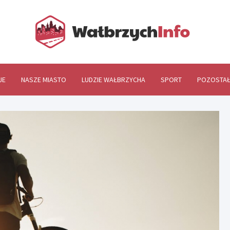
Wał
JE
NASZE MIASTO
LUDZIE WAŁBRZYCHA
SPORT
POZOSTAŁ