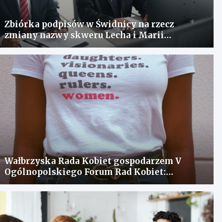
Zbiórka podpisów w Świdnicy na rzecz
zmiany nazwy skweru Lecha i Marii
Kaczyńskich
Wałbrzyska Rada Kobiet gospodarzem V
Ogólnopolskiego Forum Rad Kobiet:
spotkanie dla wymiany doświadczeń i
rozwiązania problemów