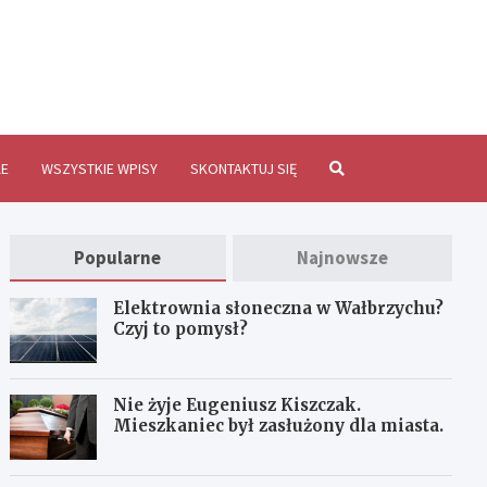
brzychInfo.pl
E
WSZYSTKIE WPISY
SKONTAKTUJ SIĘ
Popularne
Najnowsze
Elektrownia słoneczna w Wałbrzychu?
Czyj to pomysł?
Nie żyje Eugeniusz Kiszczak.
Mieszkaniec był zasłużony dla miasta.