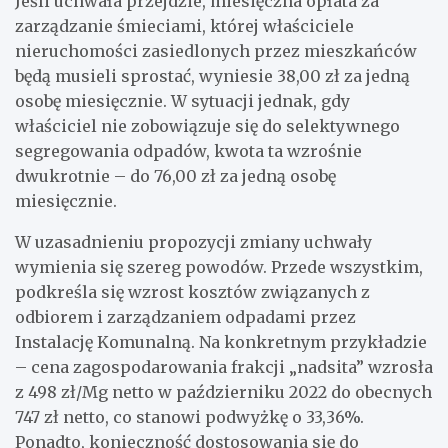
Jeśli uchwała przejdzie, miesięczna opłata za
zarządzanie śmieciami, której właściciele
nieruchomości zasiedlonych przez mieszkańców
będą musieli sprostać, wyniesie 38,00 zł za jedną
osobę miesięcznie. W sytuacji jednak, gdy
właściciel nie zobowiązuje się do selektywnego
segregowania odpadów, kwota ta wzrośnie
dwukrotnie – do 76,00 zł za jedną osobę
miesięcznie.
W uzasadnieniu propozycji zmiany uchwały
wymienia się szereg powodów. Przede wszystkim,
podkreśla się wzrost kosztów związanych z
odbiorem i zarządzaniem odpadami przez
Instalację Komunalną. Na konkretnym przykładzie
– cena zagospodarowania frakcji „nadsita” wzrosła
z 498 zł/Mg netto w październiku 2022 do obecnych
747 zł netto, co stanowi podwyżkę o 33,36%.
Ponadto, konieczność dostosowania się do