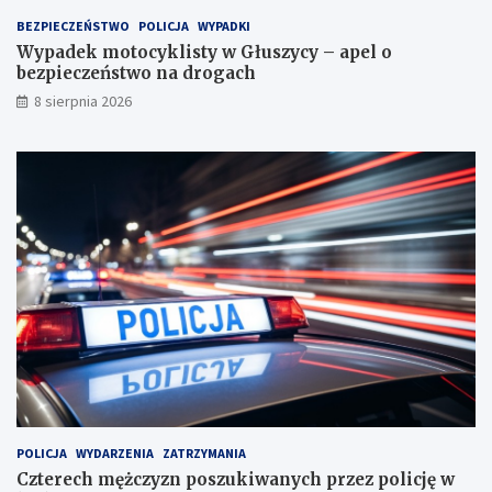
a
t
o
BEZPIECZEŃSTWO
POLICJA
WYPADKI
c
:
w
Wypadek motocyklisty w Głuszycy – apel o
z
s
a
bezpieczeństwo na drogach
y
p
c
ń
o
k
8 sierpnia 2026
s
t
i
k
k
e
i
a
g
c
n
o
h
i
e
d
l
a
w
y
m
i
a
n
y
d
POLICJA
WYDARZENIA
ZATRZYMANIA
o
Czterech mężczyzn poszukiwanych przez policję w
ś