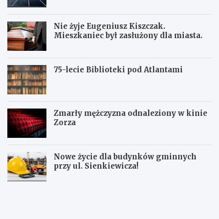
Nie żyje Eugeniusz Kiszczak.
Mieszkaniec był zasłużony dla miasta.
75-lecie Biblioteki pod Atlantami
Zmarły mężczyzna odnaleziony w kinie
Zorza
Nowe życie dla budynków gminnych
przy ul. Sienkiewicza!
Z
W
W
b
a
a
i
ł
ł
ó
b
b
r
r
r