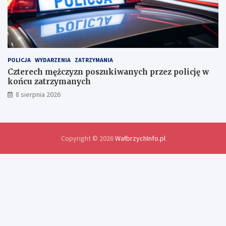
y
m
i
a
n
y
d
POLICJA
WYDARZENIA
ZATRZYMANIA
o
Czterech mężczyzn poszukiwanych przez policję w
ś
końcu zatrzymanych
w
8 sierpnia 2026
i
a
d
c
z
Copyright © 2026
WałbrzychInfo.pl
e
ń
i
r
o
z
w
i
ą