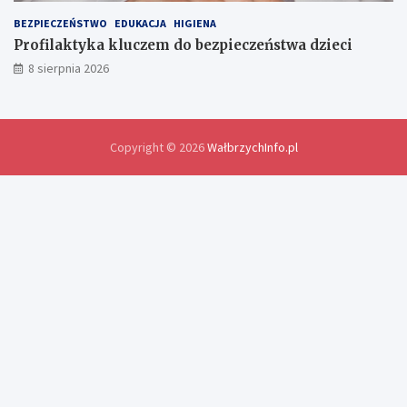
d
o
BEZPIECZEŃSTWO
EDUKACJA
HIGIENA
ś
Profilaktyka kluczem do bezpieczeństwa dzieci
w
8 sierpnia 2026
i
a
d
c
z
Copyright © 2026
WałbrzychInfo.pl
e
ń
i
r
o
z
w
i
ą
z
a
n
i
a
p