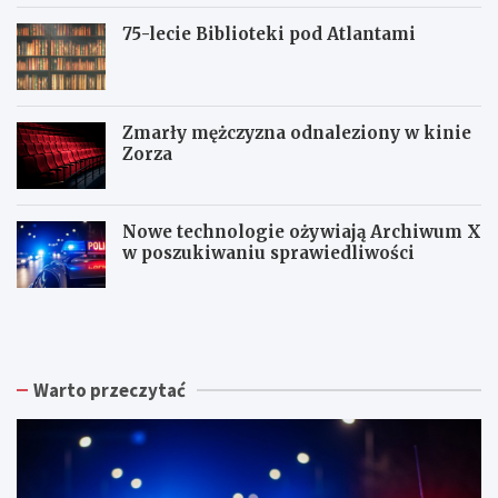
75-lecie Biblioteki pod Atlantami
Zmarły mężczyzna odnaleziony w kinie
Zorza
Nowe technologie ożywiają Archiwum X
w poszukiwaniu sprawiedliwości
Z
W
W
b
a
a
i
ł
ł
ó
b
b
r
r
r
Warto przeczytać
k
z
z
a
y
y
p
s
c
o
k
h
d
a
:
p
R
N