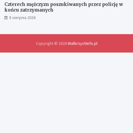
o
Czterech mężczyzn poszukiwanych przez policję w
ś
końcu zatrzymanych
w
8 sierpnia 2026
i
a
d
c
z
Copyright © 2026
WałbrzychInfo.pl
e
ń
i
r
o
z
w
i
ą
z
a
n
i
a
p
r