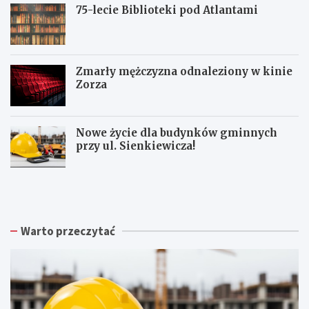
75-lecie Biblioteki pod Atlantami
Zmarły mężczyzna odnaleziony w kinie
Zorza
Nowe życie dla budynków gminnych
przy ul. Sienkiewicza!
Z
W
W
b
a
a
i
ł
ł
ó
b
b
r
r
r
Warto przeczytać
k
z
z
a
y
y
p
s
c
o
k
h
d
a
:
p
R
N