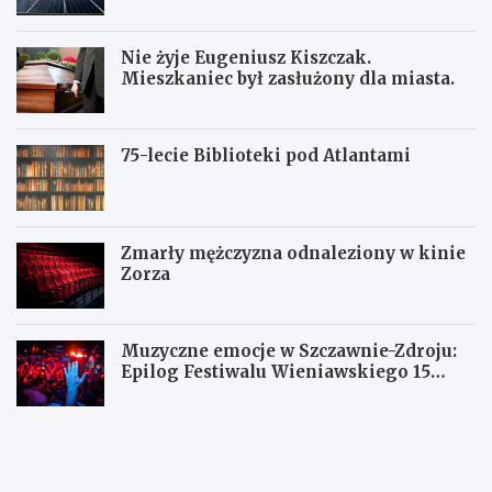
Nie żyje Eugeniusz Kiszczak.
Mieszkaniec był zasłużony dla miasta.
75-lecie Biblioteki pod Atlantami
Zmarły mężczyzna odnaleziony w kinie
Zorza
Muzyczne emocje w Szczawnie-Zdroju:
Epilog Festiwalu Wieniawskiego 15
sierpnia
Z
W
W
b
a
a
i
ł
ł
ó
b
b
r
r
r