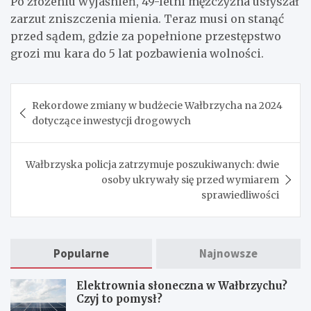
Po złożeniu wyjaśnień, 49-letni mężczyzna usłyszał
zarzut zniszczenia mienia. Teraz musi on stanąć
przed sądem, gdzie za popełnione przestępstwo
grozi mu kara do 5 lat pozbawienia wolności.
Nawigacja
Rekordowe zmiany w budżecie Wałbrzycha na 2024
wpisu
dotyczące inwestycji drogowych
Wałbrzyska policja zatrzymuje poszukiwanych: dwie
osoby ukrywały się przed wymiarem
sprawiedliwości
Popularne
Najnowsze
Elektrownia słoneczna w Wałbrzychu?
Czyj to pomysł?