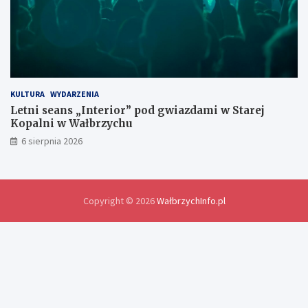
y
m
i
a
n
y
d
o
KULTURA
WYDARZENIA
ś
Letni seans „Interior” pod gwiazdami w Starej
w
Kopalni w Wałbrzychu
i
6 sierpnia 2026
a
d
c
z
e
Copyright © 2026
WałbrzychInfo.pl
ń
i
r
o
z
w
i
ą